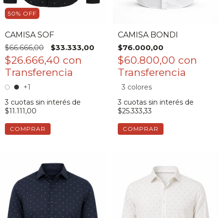
50
%
OFF
CAMISA SOF
CAMISA BONDI
$66.666,00
$33.333,00
$76.000,00
$26.666,40
con
$60.800,00
con
+1
3 colores
3
cuotas sin interés de
3
cuotas sin interés de
$11.111,00
$25.333,33
COMPRAR
COMPRAR