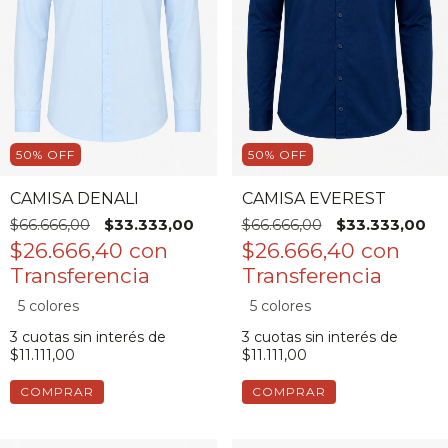
50
%
OFF
50
%
OFF
CAMISA DENALI
CAMISA EVEREST
$66.666,00
$33.333,00
$66.666,00
$33.333,00
$26.666,40
con
$26.666,40
con
5 colores
5 colores
3
cuotas sin interés de
3
cuotas sin interés de
$11.111,00
$11.111,00
COMPRAR
COMPRAR