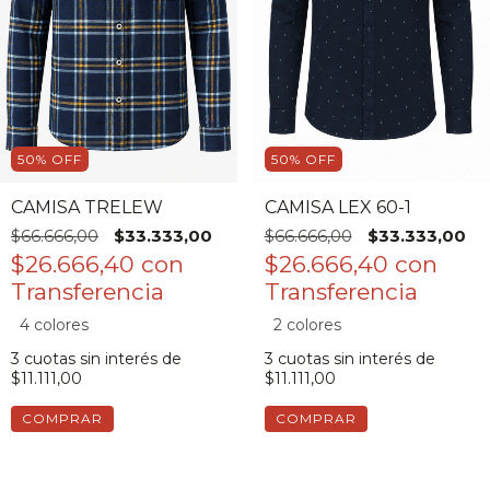
50
%
OFF
50
%
OFF
CAMISA TRELEW
CAMISA LEX 60-1
$66.666,00
$33.333,00
$66.666,00
$33.333,00
$26.666,40
con
$26.666,40
con
4 colores
2 colores
3
cuotas sin interés de
3
cuotas sin interés de
$11.111,00
$11.111,00
COMPRAR
COMPRAR