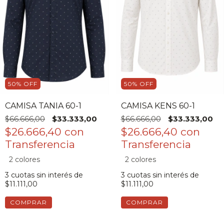
50
%
OFF
50
%
OFF
CAMISA TANIA 60-1
CAMISA KENS 60-1
$66.666,00
$33.333,00
$66.666,00
$33.333,00
$26.666,40
con
$26.666,40
con
2 colores
2 colores
3
cuotas sin interés de
3
cuotas sin interés de
$11.111,00
$11.111,00
COMPRAR
COMPRAR