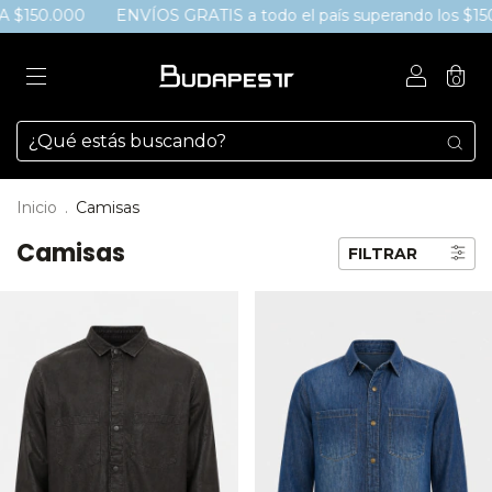
ENVÍOS GRATIS a todo el país superando los $150.000 - 3
0
Inicio
.
Camisas
Camisas
FILTRAR