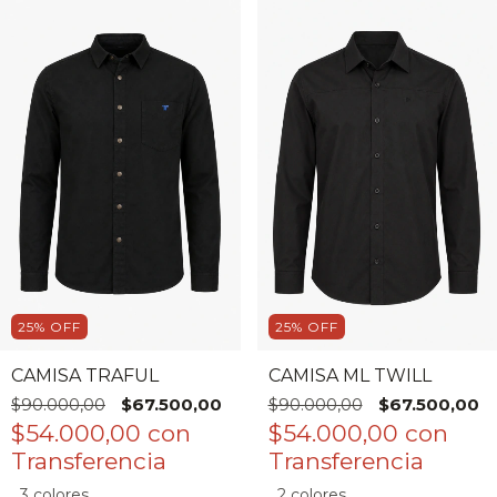
25
%
OFF
25
%
OFF
CAMISA TRAFUL
CAMISA ML TWILL
$90.000,00
$67.500,00
$90.000,00
$67.500,00
$54.000,00
con
$54.000,00
con
3 colores
2 colores