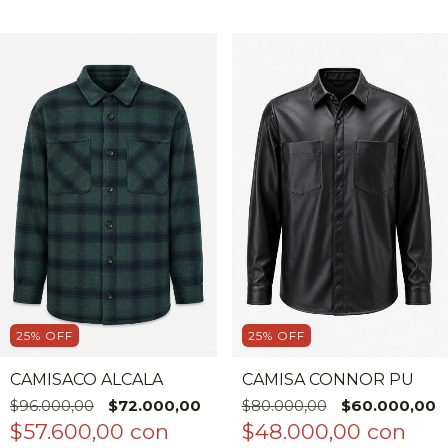
25
%
OFF
25
%
OFF
CAMISACO ALCALA
CAMISA CONNOR PU
$96.000,00
$72.000,00
$80.000,00
$60.000,00
$57.600,00
con
$48.000,00
con