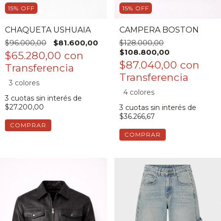
15
%
OFF
15
%
OFF
CHAQUETA USHUAIA
CAMPERA BOSTON
$96.000,00
$81.600,00
$128.000,00
$108.800,00
$65.280,00
con
$87.040,00
con
3 colores
4 colores
3
cuotas sin interés de
$27.200,00
3
cuotas sin interés de
$36.266,67
COMPRAR
COMPRAR