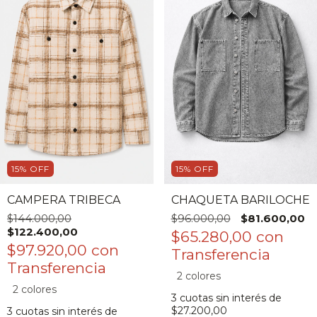
15
%
OFF
15
%
OFF
CAMPERA TRIBECA
CHAQUETA BARILOCHE
$144.000,00
$96.000,00
$81.600,00
$122.400,00
$65.280,00
con
$97.920,00
con
2 colores
2 colores
3
cuotas sin interés de
$27.200,00
3
cuotas sin interés de