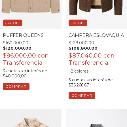
25
%
OFF
15
%
OFF
PUFFER QUEENS
CAMPERA ESLOVAQUIA
$160.000,00
$128.000,00
$120.000,00
$108.800,00
$96.000,00
con
$87.040,00
con
3
cuotas sin interés de
2 colores
$40.000,00
3
cuotas sin interés de
$36.266,67
COMPRAR
COMPRAR