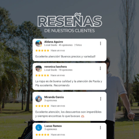
versiones rígidas o plásticas del mercado. Es flexible,
cómoda y mantiene la forma temporada tras temporada.
El diseño es minimalista pero con personalidad. Cuello
clásico, cierre frontal con cremallera, bolsillos laterales con
cierre y un acabado desgastado que le da profundidad al
color y carácter desde el primer uso. Una prenda que se
nota sin necesidad de gritar.
La combinabilidad es total. Va con remera básica, jean, chino
o una camisa lisa. Funciona para una salida, para una
reunión, para el día que querés llegar a algún lado y que se
note tu presencia. Es la pieza que resuelve la pregunta
"¿qué me pongo?" durante todo el otoño-invierno.
ESPECIFICACIONES