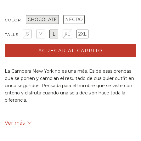
CHOCOLATE
NEGRO
COLOR
S
M
L
XL
2XL
TALLE
La Campera New York no es una más. Es de esas prendas
que se ponen y cambian el resultado de cualquier outfit en
cinco segundos. Pensada para el hombre que se viste con
criterio y disfruta cuando una sola decisión hace toda la
diferencia.
Ver más
Está confeccionada en PU de alta calidad con acabado
vintage envejecido. El cuerpo de la tela tiene firmeza real y
un tacto suave que se reconoce al toque, lejos de las